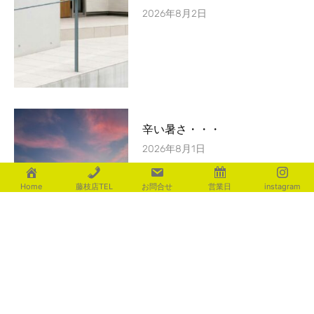
2026年8月2日
辛い暑さ・・・
2026年8月1日
Home
藤枝店TEL
お問合せ
営業日
instagram
カテゴリー
aoki
(116)
fujita
(225)
ishigami
(235)