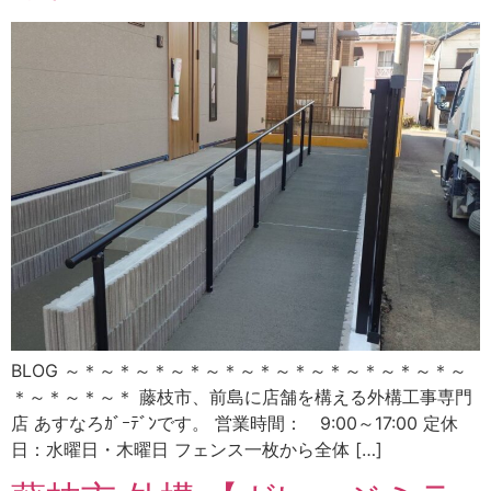
BLOG ～＊～＊～＊～＊～＊～＊～＊～＊～＊～＊～＊～
＊～＊～＊～＊ 藤枝市、前島に店舗を構える外構工事専門
店 あすなろｶﾞｰﾃﾞﾝです。 営業時間： 9:00～17:00 定休
日：水曜日・木曜日 フェンス一枚から全体 […]