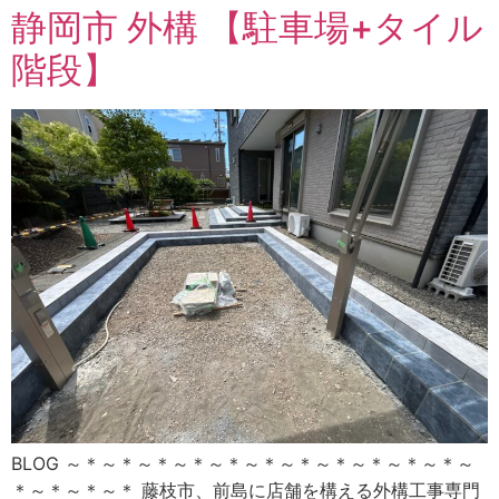
静岡市 外構 【駐車場+タイル
階段】
BLOG ～＊～＊～＊～＊～＊～＊～＊～＊～＊～＊～＊～
＊～＊～＊～＊ 藤枝市、前島に店舗を構える外構工事専門