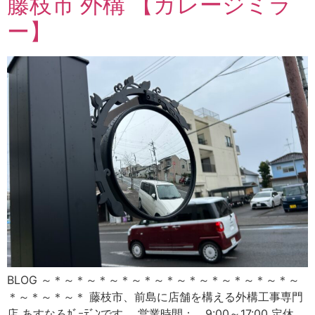
藤枝市 外構 【ガレージミラ
ー】
BLOG ～＊～＊～＊～＊～＊～＊～＊～＊～＊～＊～＊～
＊～＊～＊～＊ 藤枝市、前島に店舗を構える外構工事専門
店 あすなろｶﾞｰﾃﾞﾝです。 営業時間： 9:00～17:00 定休