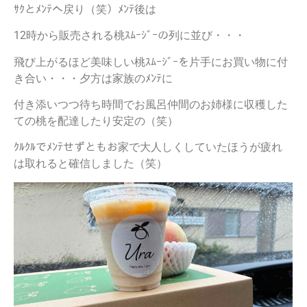
ｻｸとﾒﾝﾃへ戻り（笑）ﾒﾝﾃ後は
12時から販売される桃ｽﾑｰｼﾞｰの列に並び・・・
飛び上がるほど美味しい桃ｽﾑｰｼﾞｰを片手にお買い物に付
き合い・・・夕方は家族のﾒﾝﾃに
付き添いつつ待ち時間でお風呂仲間のお姉様に収穫した
ての桃を配達したり安定の（笑）
ｸﾙｸﾙでﾒﾝﾃせずともお家で大人しくしていたほうが疲れ
は取れると確信しました（笑）