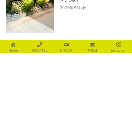
2026年8月4日
置いてかわいい宅配ﾎﾞｯｸｽ ｵﾙﾚｱ
Home
藤枝店TEL
お問合せ
営業日
instagram
2026年8月4日
サイクルポートで自転車を守る
2026年8月3日