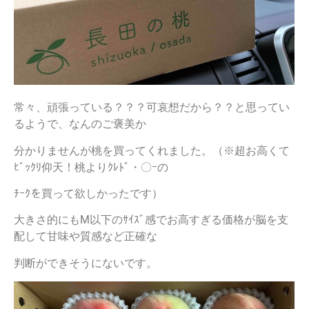
常々、頑張っている？？？可哀想だから？？と思ってい
るようで、なんのご褒美か
分かりませんが桃を買ってくれました。（※超お高くて
ﾋﾞｯｸﾘ仰天！桃よりｸﾚﾄﾞ・〇ｰの
ﾁｰｸを買って欲しかったです）
大きさ的にもM以下のｻｲｽﾞ感でお高すぎる価格が脳を支
配して甘味や質感など正確な
判断ができそうにないです。