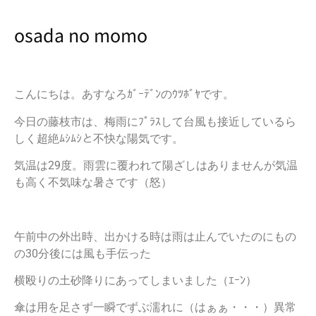
osada no momo
こんにちは。あすなろｶﾞｰﾃﾞﾝのｳﾂﾎﾞﾔです。
今日の藤枝市は、梅雨にﾌﾟﾗｽして台風も接近しているら
しく超絶ﾑｼﾑｼと不快な陽気です。
気温は29度。雨雲に覆われて陽ざしはありませんが気温
も高く不気味な暑さです（怒）
午前中の外出時、出かける時は雨は止んでいたのにもの
の30分後には風も手伝った
横殴りの土砂降りにあってしまいました（ｴｰﾝ）
傘は用を足さず一瞬でずぶ濡れに（はぁぁ・・・）異常