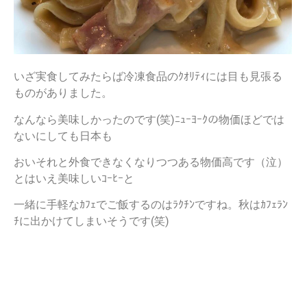
いざ実食してみたらば冷凍食品のｸｵﾘﾃｨには目も見張る
ものがありました。
なんなら美味しかったのです(笑)ﾆｭｰﾖｰｸの物価ほどでは
ないにしても日本も
おいそれと外食できなくなりつつある物価高です（泣）
とはいえ美味しいｺｰﾋｰと
一緒に手軽なｶﾌｪでご飯するのはﾗｸﾁﾝですね。秋はｶﾌｪﾗﾝ
ﾁに出かけてしまいそうです(笑)