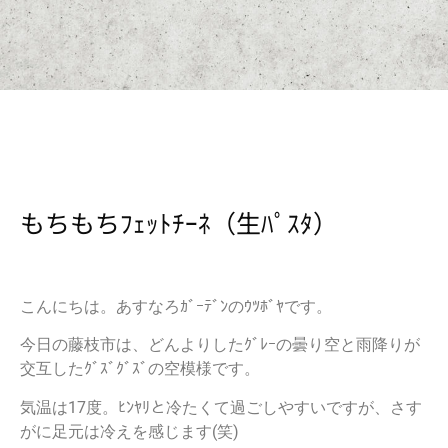
もちもちﾌｪｯﾄﾁｰﾈ（生ﾊﾟｽﾀ）
こんにちは。あすなろｶﾞｰﾃﾞﾝのｳﾂﾎﾞﾔです。
今日の藤枝市は、どんよりしたｸﾞﾚｰの曇り空と雨降りが
交互したｸﾞｽﾞｸﾞｽﾞの空模様です。
気温は17度。ﾋﾝﾔﾘと冷たくて過ごしやすいですが、さす
がに足元は冷えを感じます(笑)