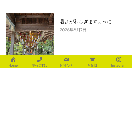
暑さが和らぎますように
2026年8月7日
Home
藤枝店TEL
お問合せ
営業日
instagram
カテゴリー
aoki
(116)
fujita
(225)
ishigami
(235)
motosugi
(438)
shiotsu
(540)
utsuboya
(473)
yamaguchi
(135)