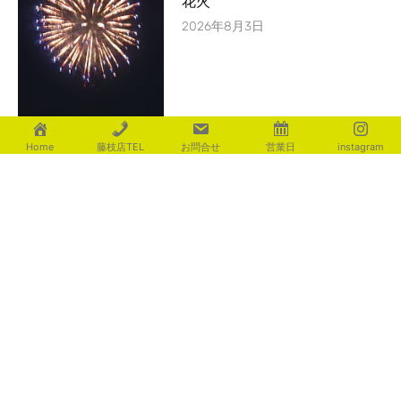
花火
2026年8月3日
Home
藤枝店TEL
お問合せ
営業日
instagram
カテゴリー
aoki
(116)
fujita
(225)
ishigami
(235)
motosugi
(437)
shiotsu
(539)
utsuboya
(471)
yamaguchi
(135)
yamamoto
(320)
アーカイブ