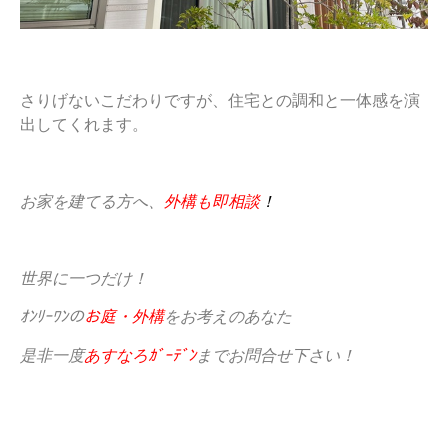
さりげないこだわりですが、住宅との調和と一体感を演
出してくれます。
お家を建てる方へ、
外構も即相談
！
世界に一つだけ！
ｵﾝﾘｰﾜﾝの
お庭・外構
をお考えのあなた
是非一度
あすなろｶﾞｰﾃﾞﾝ
までお問合せ下さい！