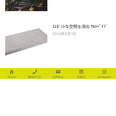
ｴﾚｶﾞﾝﾄな空間を演出 ｻﾙﾄﾍﾟｲﾌﾞ
2026年8月7日
暑さが和らぎますように
Home
藤枝店TEL
お問合せ
営業日
instagram
2026年8月7日