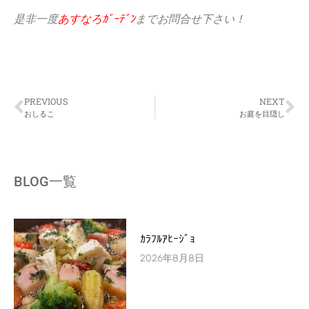
是非一度
あすなろｶﾞｰﾃﾞﾝ
までお問合せ下さい！
PREVIOUS
NEXT
おしるこ
お庭を目隠し
BLOG一覧
ｶﾗﾌﾙｱﾋｰｼﾞｮ
2026年8月8日