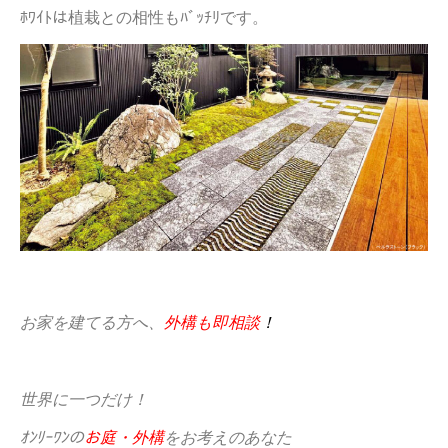
ﾎﾜｲﾄは植栽との相性もﾊﾞｯﾁﾘです。
お家を建てる方へ、
外構も即相談
！
世界に一つだけ！
ｵﾝﾘｰﾜﾝの
お庭・外構
をお考えのあなた