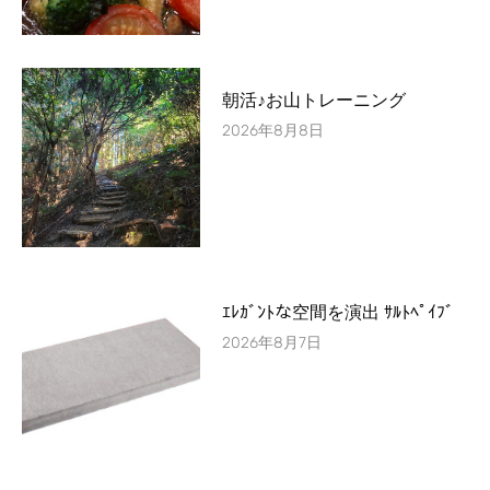
朝活♪お山トレーニング
2026年8月8日
ｴﾚｶﾞﾝﾄな空間を演出 ｻﾙﾄﾍﾟｲﾌﾞ
2026年8月7日