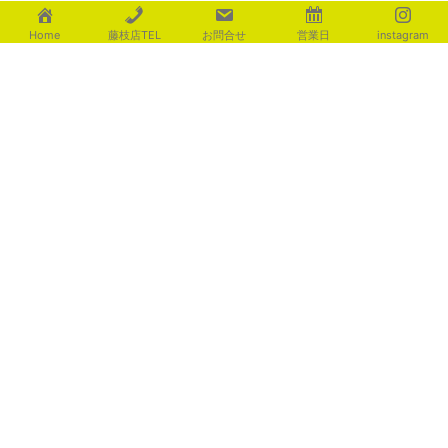
暑さが和らぎますように
Home
藤枝店TEL
お問合せ
営業日
instagram
2026年8月7日
足元を優しく照らす ライティ
ング演出
2026年8月4日
置いてかわいい宅配ﾎﾞｯｸｽ ｵﾙﾚｱ
2026年8月4日