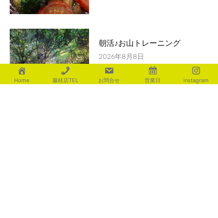
朝活♪お山トレーニング
2026年8月8日
Home
藤枝店TEL
お問合せ
営業日
instagram
ｴﾚｶﾞﾝﾄな空間を演出 ｻﾙﾄﾍﾟｲﾌﾞ
2026年8月7日