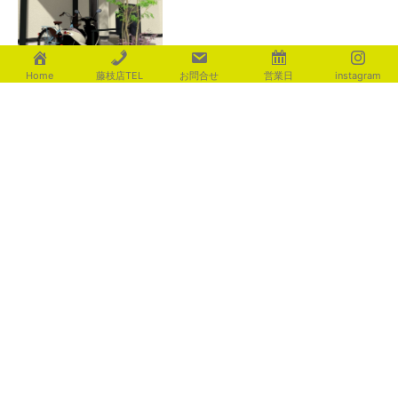
Home
藤枝店TEL
お問合せ
営業日
instagram
花火
2026年8月3日
カテゴリー
aoki
(116)
fujita
(225)
ishigami
(235)
motosugi
(437)