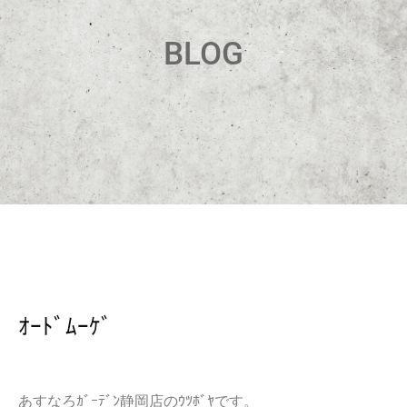
BLOG
ｵｰﾄﾞﾑｰｹﾞ
あすなろｶﾞｰﾃﾞﾝ静岡店のｳﾂﾎﾞﾔです。