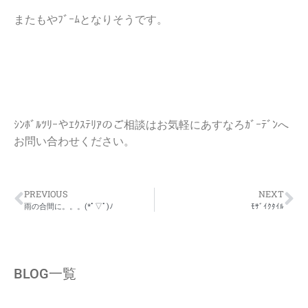
またもやﾌﾞｰﾑとなりそうです。
ｼﾝﾎﾞﾙﾂﾘｰやｴｸｽﾃﾘｱのご相談はお気軽にあすなろｶﾞｰﾃﾞﾝへ
お問い合わせください。
PREVIOUS
NEXT
雨の合間に。。。(*ﾟ▽ﾟ)ﾉ
ﾓｻﾞｲｸﾀｲﾙ
BLOG一覧