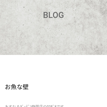
BLOG
お魚な壁
あすなろｶﾞｰﾃﾞﾝ静岡店のｳﾂﾎﾞﾔです。