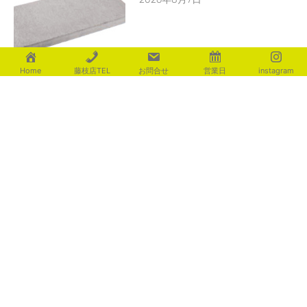
Home
藤枝店TEL
お問合せ
営業日
instagram
暑さが和らぎますように
2026年8月7日
カテゴリー
aoki
(116)
fujita
(225)
ishigami
(235)