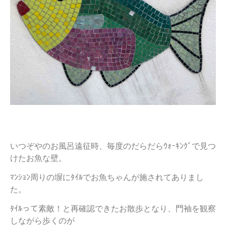
いつぞやのお風呂遠征時、毎度のだらだらｳｫｰｷﾝｸﾞで見つ
けたお魚な壁。
ﾏﾝｼｮﾝ周りの塀にﾀｲﾙでお魚ちゃんが施されてありまし
た。
ﾀｲﾙって素敵！と再確認できたお散歩となり、門袖を観察
しながら歩くのが