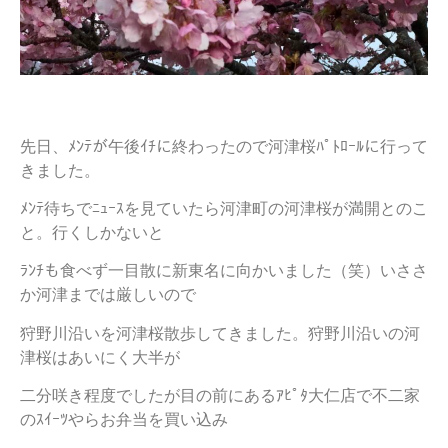
先日、ﾒﾝﾃが午後ｲﾁに終わったので河津桜ﾊﾟﾄﾛｰﾙに行って
きました。
ﾒﾝﾃ待ちでﾆｭｰｽを見ていたら河津町の河津桜が満開とのこ
と。行くしかないと
ﾗﾝﾁも食べず一目散に新東名に向かいました（笑）いささ
か河津までは厳しいので
狩野川沿いを河津桜散歩してきました。狩野川沿いの河
津桜はあいにく大半が
二分咲き程度でしたが目の前にあるｱﾋﾟﾀ大仁店で不二家
のｽｲｰﾂやらお弁当を買い込み