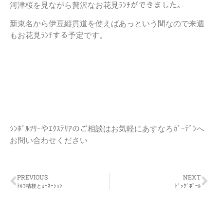
河津桜を見ながら贅沢なお花見ﾗﾝﾁができました。
新東名から伊豆縦貫道を使えばあっという間なので来週
もお花見ﾗﾝﾁする予定です。
ｼﾝﾎﾞﾙﾂﾘｰやｴｸｽﾃﾘｱのご相談はお気軽にあすなろｶﾞｰﾃﾞﾝへ
お問い合わせください
PREVIOUS
NEXT
ﾄﾙｺ桔梗とｶｰﾈｰｼｮﾝ
ﾄﾞｯｸﾞﾎﾟｰﾙ