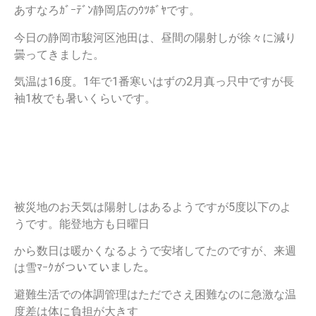
あすなろｶﾞｰﾃﾞﾝ静岡店のｳﾂﾎﾞﾔです。
今日の静岡市駿河区池田は、昼間の陽射しが徐々に減り
曇ってきました。
気温は16度。1年で1番寒いはずの2月真っ只中ですが長
袖1枚でも暑いくらいです。
被災地のお天気は陽射しはあるようですが5度以下のよ
うです。能登地方も日曜日
から数日は暖かくなるようで安堵してたのですが、来週
は雪ﾏｰｸがついていました。
避難生活での体調管理はただでさえ困難なのに急激な温
度差は体に負担が大きす