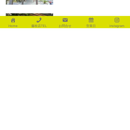
足元を優しく照らす ライティ
Home
藤枝店TEL
お問合せ
営業日
instagram
ング演出
2026年8月4日
カテゴリー
aoki
(116)
fujita
(225)
ishigami
(235)
motosugi
(438)
shiotsu
(541)
utsuboya
(473)
yamaguchi
(135)