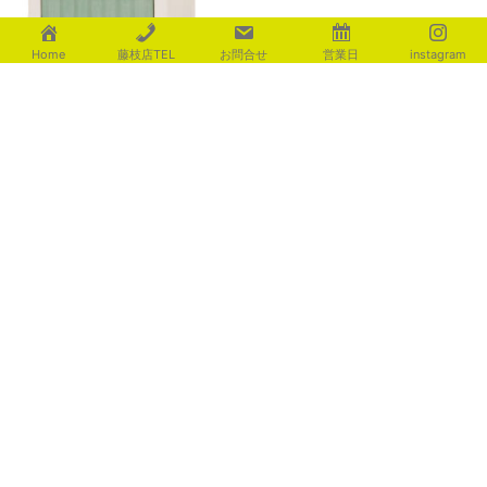
置いてかわいい宅配ﾎﾞｯｸｽ ｵﾙﾚｱ
Home
藤枝店TEL
お問合せ
営業日
instagram
2026年8月4日
カテゴリー
aoki
(116)
fujita
(225)
ishigami
(235)
motosugi
(438)
shiotsu
(540)
utsuboya
(473)
yamaguchi
(135)
yamamoto
(320)