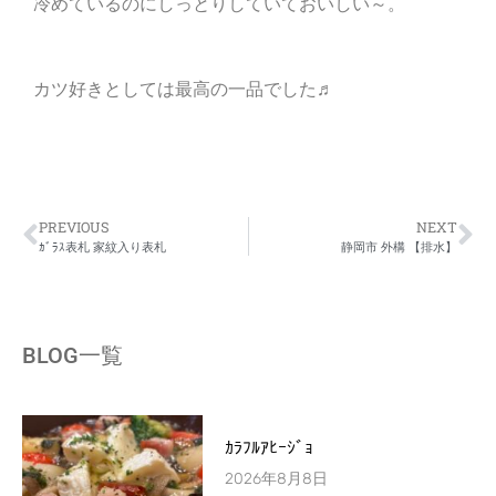
冷めているのにしっとりしていておいしい～。
カツ好きとしては最高の一品でした♬
PREVIOUS
NEXT
ｶﾞﾗｽ表札 家紋入り表札
静岡市 外構 【排水】
BLOG一覧
ｶﾗﾌﾙｱﾋｰｼﾞｮ
2026年8月8日