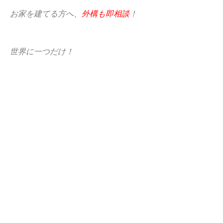
お家を建てる方へ、
外構も即相談
！
世界に一つだけ！
ｵﾝﾘｰﾜﾝの
お庭・外構
をお考えのあなた
是非一度
あすなろｶﾞｰﾃﾞﾝ
までお問合せ下さい！
PREVIOUS
ﾊﾞﾀｰ君
ホーム
あすなろガーデンとは
スタッフ
施工例