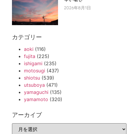
2026年8月1日
カテゴリー
aoki
(116)
fujita
(225)
ishigami
(235)
motosugi
(437)
shiotsu
(539)
utsuboya
(471)
yamaguchi
(135)
yamamoto
(320)
アーカイブ