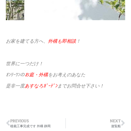
お家を建てる方へ、
外構も即相談
！
世界に一つだけ！
ｵﾝﾘｰﾜﾝの
お庭・外構
をお考えのあなた
是非一度
あすなろｶﾞｰﾃﾞﾝ
までお問合せ下さい！
PREVIOUS
NEXT
植栽工事完成です 外構 静岡
遊覧船