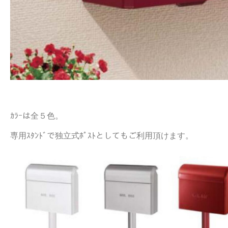
ｶﾗｰは全５色。
専用ｽﾀﾝﾄﾞで独立式ﾎﾟｽﾄとしてもご利用頂けます。