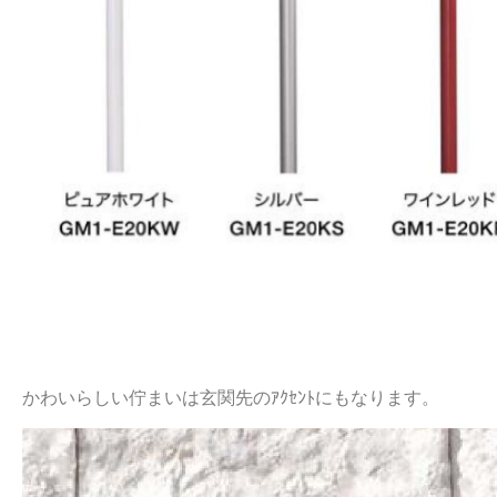
かわいらしい佇まいは玄関先のｱｸｾﾝﾄにもなります。