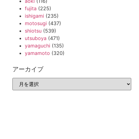
aoki
(116)
fujita
(225)
ishigami
(235)
motosugi
(437)
shiotsu
(539)
utsuboya
(471)
yamaguchi
(135)
yamamoto
(320)
アーカイブ