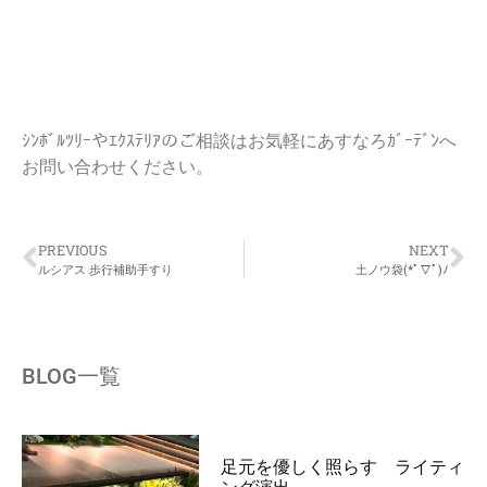
ｼﾝﾎﾞﾙﾂﾘｰやｴｸｽﾃﾘｱのご相談はお気軽にあすなろｶﾞｰﾃﾞﾝへ
お問い合わせください。
PREVIOUS
NEXT
ルシアス 歩行補助手すり
土ノウ袋(*ﾟ▽ﾟ)ﾉ
BLOG一覧
足元を優しく照らす ライティ