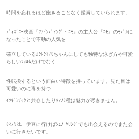
時間を忘れるほど飽きることなく鑑賞していられます。
ﾃﾞｨｽﾞﾆｰ映画『ﾌｧｲﾝﾃﾞｨﾝｸﾞ・ﾆﾓ』の主人公『ﾆﾓ』のﾓﾃﾞﾙに
なったことで不動の人気を
確立しているｶｸﾚｸﾏﾉﾐちゃんにしても独特な泳ぎ方や可愛
らしいﾌｫﾙﾑだけでなく
性転換するという面白い特徴を持っています。見た目は
可愛いのに毒を持つ
ｲｿｷﾞﾝﾁｬｸと共存したりｸﾏﾉﾐ種は魅力が尽きません。
ｸﾏﾉﾐは、伊豆に行けばｼｭﾉｰｹﾘﾝｸﾞでも出会えるのでまた会
いに行きたいです。