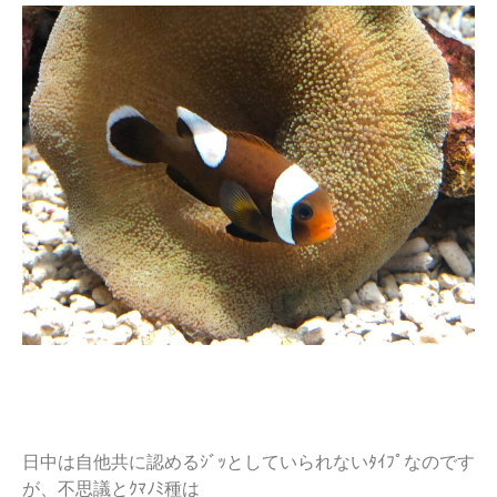
日中は自他共に認めるｼﾞｯとしていられないﾀｲﾌﾟなのです
が、不思議とｸﾏﾉﾐ種は