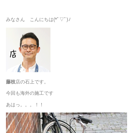
みなさん こんにちは(*ﾟ▽ﾟ)ﾉ
藤枝
店の石上です。
今回も海外の施工です
あはっ。。。！！