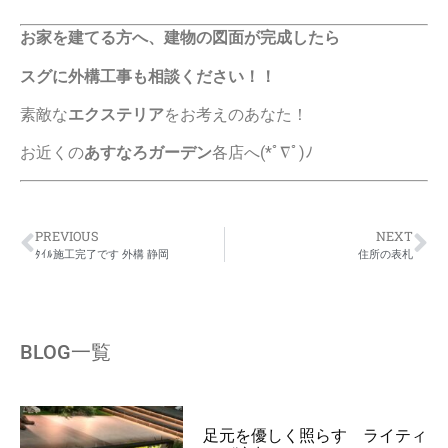
お家を建てる方へ、建物の図面が完成したら
スグに外構工事も相談ください！！
素敵な
エクステリア
をお考えのあなた！
お近くの
あすなろガーデン
各店へ(*ﾟ∇ﾟ)ﾉ
PREVIOUS
NEXT
ﾀｲﾙ施工完了です 外構 静岡
住所の表札
BLOG一覧
足元を優しく照らす ライティ