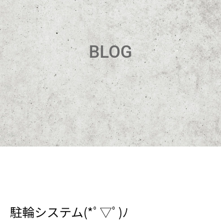
BLOG
駐輪システム(*ﾟ▽ﾟ)ﾉ