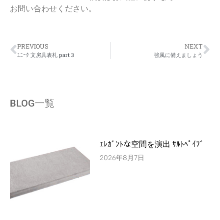
お問い合わせください。
PREVIOUS
NEXT
ﾕﾆｰｸ 文房具表札 part３
強風に備えましょう
BLOG一覧
ｴﾚｶﾞﾝﾄな空間を演出 ｻﾙﾄﾍﾟｲﾌﾞ
2026年8月7日