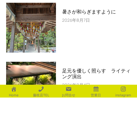
暑さが和らぎますように
2026年8月7日
足元を優しく照らす ライティ
ング演出
2026年8月4日
Home
藤枝店TEL
お問合せ
営業日
instagram
置いてかわいい宅配ﾎﾞｯｸｽ ｵﾙﾚｱ