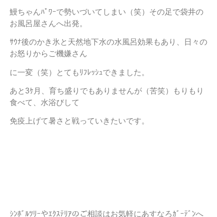
鰻ちゃんﾊﾟﾜｰで勢いづいてしまい（笑）その足で袋井の
お風呂屋さんへ出発。
ｻｳﾅ後のかき氷と天然地下水の水風呂効果もあり、日々の
お怒りからご機嫌さん
に一変（笑）とてもﾘﾌﾚｯｼｭできました。
あと3ｹ月、育ち盛りでもありませんが（苦笑）もりもり
食べて、水浴びして
免疫上げて暑さと戦っていきたいです。
ｼﾝﾎﾞﾙﾂﾘｰやｴｸｽﾃﾘｱのご相談はお気軽にあすなろｶﾞｰﾃﾞﾝへ