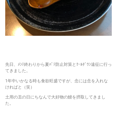
先日、ﾒﾝﾃ終わりから夏ﾊﾞﾃ防止対策とｸｰﾙﾀﾞｳﾝ遠征に行っ
てきました。
1年中いかなる時も食欲旺盛ですが、念には念を入れな
ければと（笑）
土用の丑の日にちなんで大好物の鰻を摂取してきまし
た。