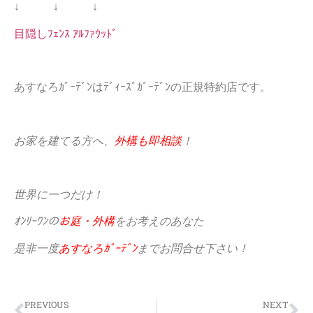
↓ ↓ ↓
目隠しﾌｪﾝｽ ｱﾙﾌｧｳｯﾄﾞ
あすなろｶﾞｰﾃﾞﾝはﾃﾞｨｰｽﾞｶﾞｰﾃﾞﾝの正規特約店です。
お家を建てる方へ、
外構も即相談
！
世界に一つだけ！
ｵﾝﾘｰﾜﾝの
お庭・外構
をお考えのあなた
是非一度
あすなろｶﾞｰﾃﾞﾝ
までお問合せ下さい！
PREVIOUS
NEXT