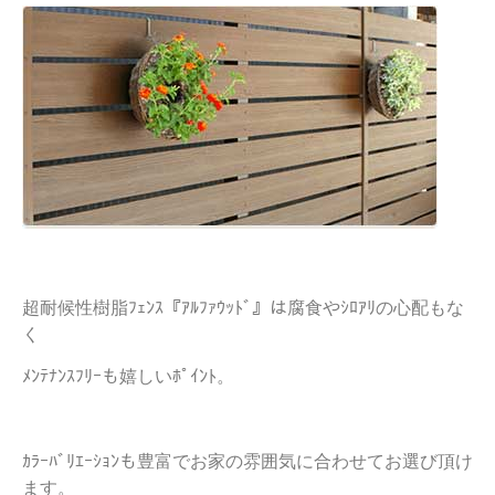
超耐候性樹脂ﾌｪﾝｽ『ｱﾙﾌｧｳｯﾄﾞ』は腐食やｼﾛｱﾘの心配もな
く
ﾒﾝﾃﾅﾝｽﾌﾘｰも嬉しいﾎﾟｲﾝﾄ。
ｶﾗｰﾊﾞﾘｴｰｼｮﾝも豊富でお家の雰囲気に合わせてお選び頂け
ます。