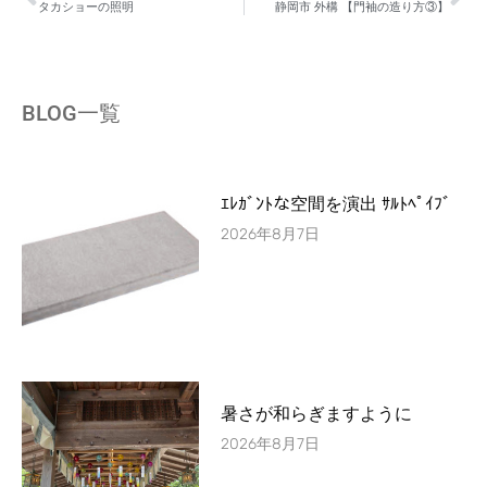
タカショーの照明
静岡市 外構 【門袖の造り方③】
BLOG一覧
ｴﾚｶﾞﾝﾄな空間を演出 ｻﾙﾄﾍﾟｲﾌﾞ
2026年8月7日
暑さが和らぎますように
2026年8月7日