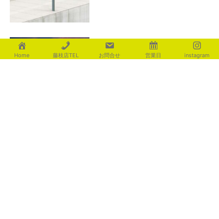
辛い暑さ・・・
Home
藤枝店TEL
お問合せ
営業日
instagram
2026年8月1日
カテゴリー
aoki
(116)
fujita
(225)
ishigami
(235)
motosugi
(437)
shiotsu
(539)
utsuboya
(471)