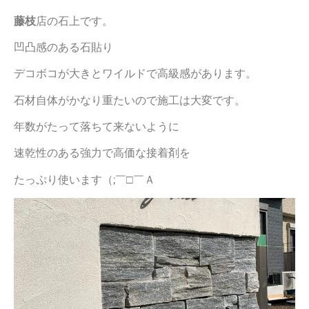
藤枝
店の石上です。
凹凸感のある石貼り
デコボコが大きとワイルドで高級感があります。
石材自体がかなり重たいので施工は大変です。
年数がたって落ちて来ないように
速乾性のある強力で高価な接着剤を
たっぷり使います（;￣□￣Ａ