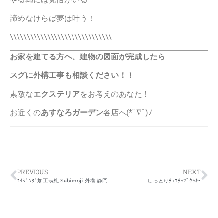
諦めなけらば夢は叶う！
\\\\\\\\\\\\\\\\\\\\\\\\\\\\\\
お家を建てる方へ、建物の図面が完成したら
スグに外構工事も相談ください！！
素敵な
エクステリア
をお考えのあなた！
お近くの
あすなろガーデン
各店へ(*ﾟ∇ﾟ)ﾉ
PREVIOUS
NEXT
ｴｲｼﾞﾝｸﾞ加工表札 Sabimoji 外構 静岡
しっとりﾁｮｺﾁｯﾌﾟｸｯｷｰ