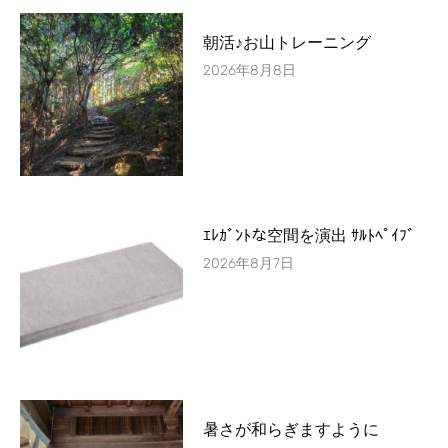
朝活♪お山トレーニング
2026年8月8日
ｴﾚｶﾞﾝﾄな空間を演出 ｻﾙﾄﾍﾟｲﾌﾞ
2026年8月7日
暑さが和らぎますように