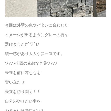
今回は外壁の色やパタンに合わせた
イメージが出るようにグレーの石を
選びました(*ﾟ▽ﾟ)ﾉ
統一感があり大人な雰囲気です。
\\\\\\今回の素敵な言葉\\\\\\
未来を前に竦む心を
奮い立たせ
未来を切り開く！！
自分のやりたい事を
やる為には覚悟がいる