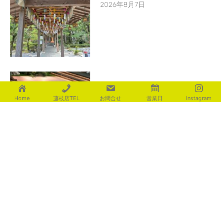
2026年8月7日
足元を優しく照らす ライティ
ング演出
Home
藤枝店TEL
お問合せ
営業日
instagram
2026年8月4日
カテゴリー
aoki
(116)
fujita
(225)
ishigami
(235)