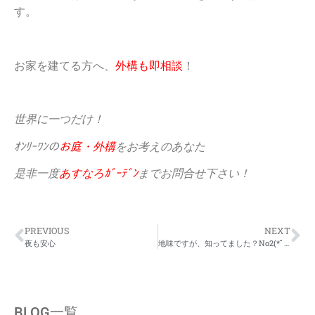
す。
お家を建てる方へ、
外構も即相談
！
世界に一つだけ！
ｵﾝﾘｰﾜﾝの
お庭・外構
をお考えのあなた
是非一度
あすなろｶﾞｰﾃﾞﾝ
までお問合せ下さい！
PREVIOUS
NEXT
夜も安心
地味ですが、知ってました？No2(*ﾟ▽ﾟ)ﾉ
BLOG一覧