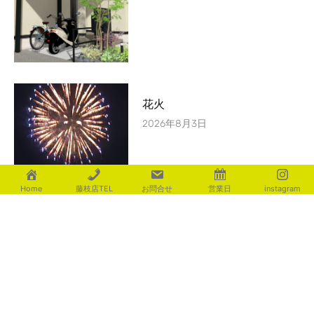
花火
2026年8月3日
Home
藤枝店TEL
お問合せ
営業日
instagram
カテゴリー
aoki
(116)
fujita
(225)
ishigami
(235)
motosugi
(437)