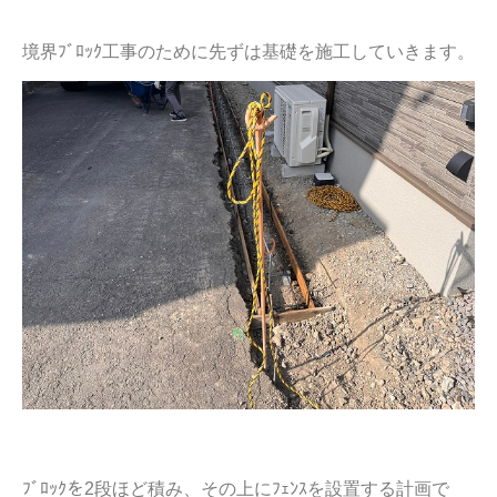
境界ﾌﾞﾛｯｸ工事のために先ずは基礎を施工していきます。
ﾌﾞﾛｯｸを2段ほど積み、その上にﾌｪﾝｽを設置する計画で