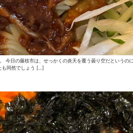
ﾎﾞﾔです。 今日の藤枝市は、せっかくの炎天を覆う曇り空だという
同然でしょう […]