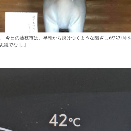
ﾞﾔです。 今日の藤枝市は、早朝から焼けつくような陽ざしがｱｽﾌｧ
議でな […]