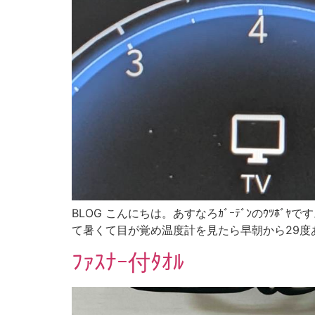
BLOG こんにちは。あすなろｶﾞｰﾃﾞﾝのｳﾂ
て暑くて目が覚め温度計を見たら早朝から29度あり
ﾌｧｽﾅｰ付ﾀｵﾙ