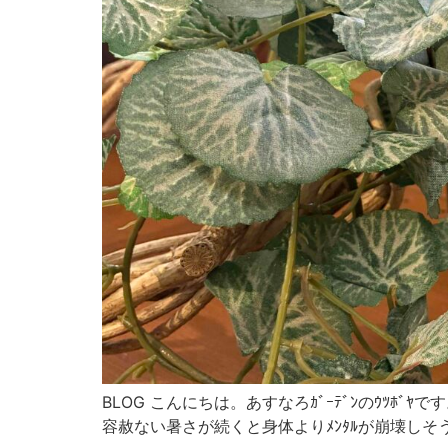
BLOG こんにちは。あすなろｶﾞｰﾃﾞﾝのｳﾂ
容赦ない暑さが続くと身体よりﾒﾝﾀﾙが崩壊しそう