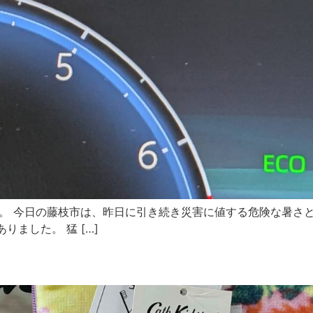
ﾎﾞﾔです。 今日の藤枝市は、昨日に引き続き災害に値する危険な暑
ました。 猛 […]