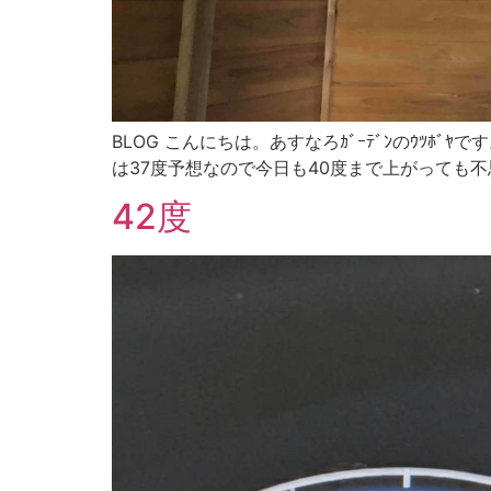
BLOG こんにちは。あすなろｶﾞｰﾃﾞﾝのｳﾂﾎ
は37度予想なので今日も40度まで上がっても不思
42度