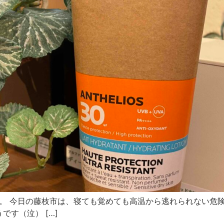
ﾎﾞﾔです。 今日の藤枝市は、寝ても覚めても高温から逃れられない
です（泣） […]