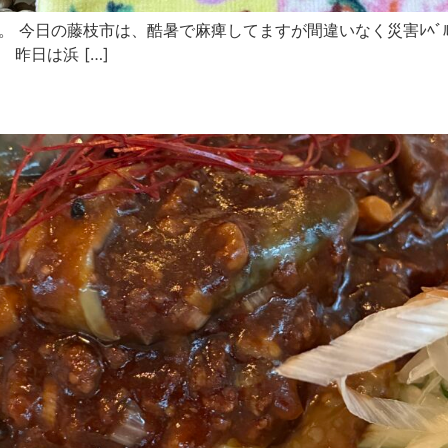
ﾞﾔです。 今日の藤枝市は、酷暑で麻痺してますが間違いなく災害ﾚ
昨日は浜 […]