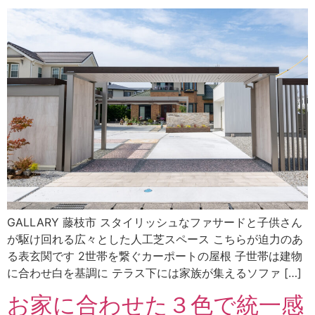
GALLARY 藤枝市 スタイリッシュなファサードと子供さん
が駆け回れる広々とした人工芝スペース こちらが迫力のあ
る表玄関です 2世帯を繋ぐカーポートの屋根 子世帯は建物
に合わせ白を基調に テラス下には家族が集えるソファ […]
お家に合わせた３色で統一感