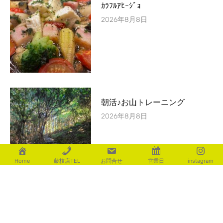
ｶﾗﾌﾙｱﾋｰｼﾞｮ
2026年8月8日
朝活♪お山トレーニング
2026年8月8日
Home
藤枝店TEL
お問合せ
営業日
instagram
ｴﾚｶﾞﾝﾄな空間を演出 ｻﾙﾄﾍﾟｲﾌﾞ
2026年8月7日