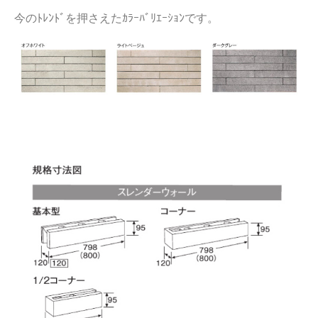
今のﾄﾚﾝﾄﾞを押さえたｶﾗｰﾊﾞﾘｴｰｼｮﾝです。