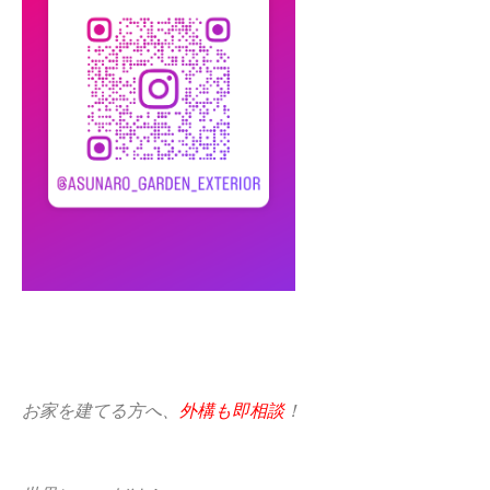
お家を建てる方へ、
外構も即相談
！