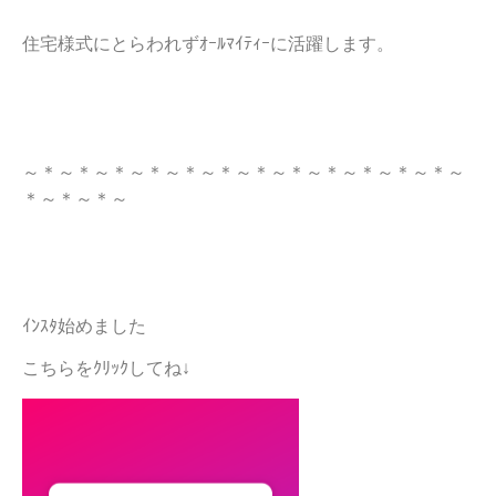
住宅様式にとらわれずｵｰﾙﾏｲﾃｨｰに活躍します。
～＊～＊～＊～＊～＊～＊～＊～＊～＊～＊～＊～＊～
＊～＊～＊～
ｲﾝｽﾀ始めました
こちらをｸﾘｯｸしてね↓