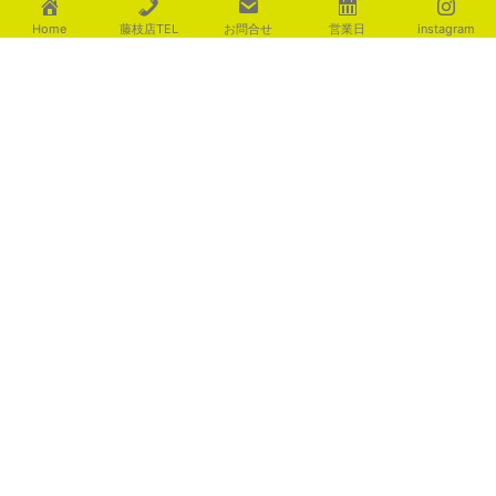
Home
藤枝店TEL
お問合せ
営業日
instagram
ｴﾚｶﾞﾝﾄな空間を演出 ｻﾙﾄﾍﾟｲﾌﾞ
2026年8月7日
暑さが和らぎますように
2026年8月7日
足元を優しく照らす ライテ
ィング演出