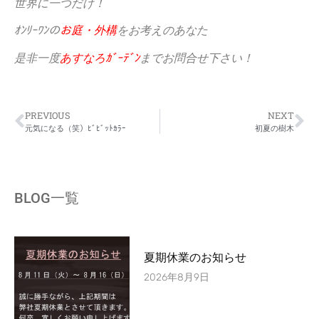
世界に一つだけ！
ｵﾝﾘｰﾜﾝの
お庭・外構
をお考えのあなた
是非一度
あすなろｶﾞｰﾃﾞﾝ
までお問合せ下さい！
PREVIOUS
NEXT
元気になる（笑）ﾋﾞﾋﾞｯﾄｶﾗｰ
初夏の樹木
BLOG一覧
夏期休業のお知らせ
2026年8月9日