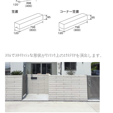
ｽﾘﾑでｽﾀｲﾘｯｼｭな形状がﾜﾝﾗﾝｸ上のｴｸｽﾃﾘｱを演出します。