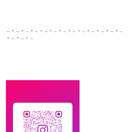
～＊～＊～＊～＊～＊～＊～＊～＊～＊～＊～＊～＊～
＊～＊～＊～