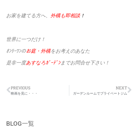
お家を建てる方へ、
外構も即相談
！
世界に一つだけ！
ｵﾝﾘｰﾜﾝの
お庭・外構
をお考えのあなた
是非一度
あすなろｶﾞｰﾃﾞﾝ
までお問合せ下さい！
PREVIOUS
NEXT
映画を見に・・・
ガーデンルームでプライベートジム
BLOG一覧