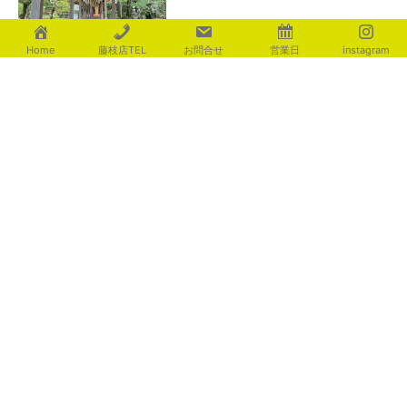
Home
藤枝店TEL
お問合せ
営業日
instagram
足元を優しく照らす ライティ
ング演出
2026年8月4日
カテゴリー
aoki
(116)
fujita
(225)
ishigami
(235)
motosugi
(438)
shiotsu
(541)
utsuboya
(473)