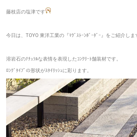
藤枝店の塩津です
今日は、TOYO 東洋工業の『ﾏｸﾞｽﾄｰﾝﾎﾞｰﾀﾞｰ』をご紹介し
溶岩石のﾅﾁｭﾗﾙな表情を表現したｺﾝｸﾘｰﾄ舗装材です。
ﾛﾝｸﾞﾀｲﾌﾟの形状がｽﾀｲﾘｯｼｭに彩ります。