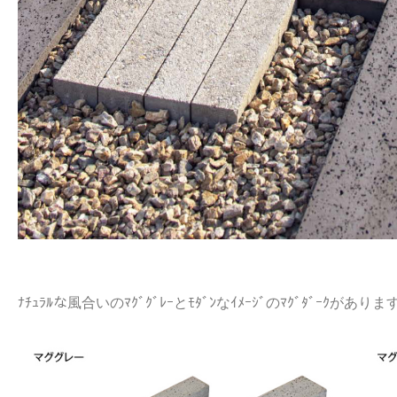
ﾅﾁｭﾗﾙな風合いのﾏｸﾞｸﾞﾚｰとﾓﾀﾞﾝなｲﾒｰｼﾞのﾏｸﾞﾀﾞｰｸがありま