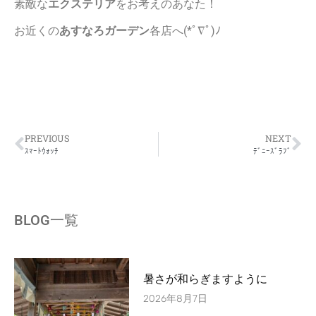
素敵な
エクステリア
をお考えのあなた！
お近くの
あすなろガーデン
各店へ(*ﾟ∇ﾟ)ﾉ
PREVIOUS
NEXT
ｽﾏｰﾄｳｫｯﾁ
ﾃﾞﾆｰｽﾞﾗﾌﾞ
BLOG一覧
暑さが和らぎますように
2026年8月7日